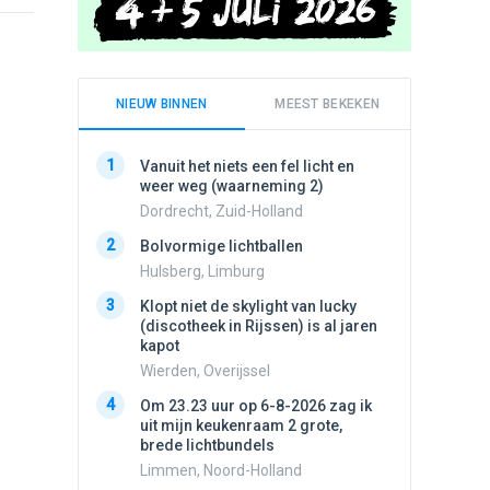
NIEUW BINNEN
MEEST BEKEKEN
1
1
Vanuit het niets een fel licht en
Schijfa
weer weg (waarneming 2)
dan vli
noord.
Dordrecht, Zuid-Holland
Amster
2
Bolvormige lichtballen
2
Vliege
Hulsberg, Limburg
Made, 
3
Klopt niet de skylight van lucky
3
(discotheek in Rijssen) is al jaren
Drie he
kapot
Wierden
Wierden, Overijssel
4
Draaien
4
Om 23.23 uur op 6-8-2026 zag ik
na een 
uit mijn keukenraam 2 grote,
verdwe
brede lichtbundels
Valken
Limmen, Noord-Holland
5
Witte bo