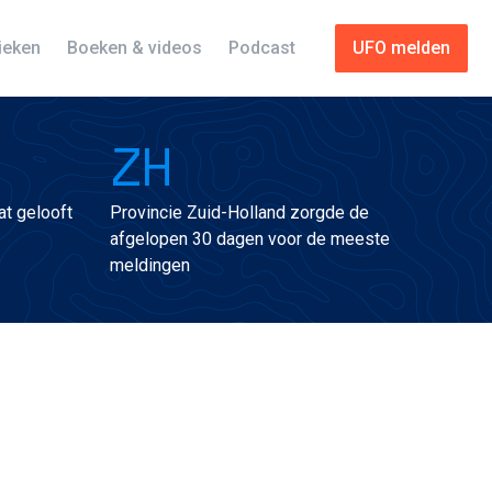
tieken
Boeken & videos
Podcast
UFO melden
ZH
t gelooft
Provincie Zuid-Holland zorgde de
afgelopen 30 dagen voor de meeste
meldingen