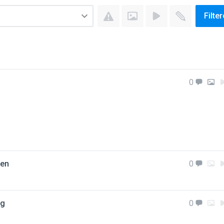
Filte
0
den
0
eg
0