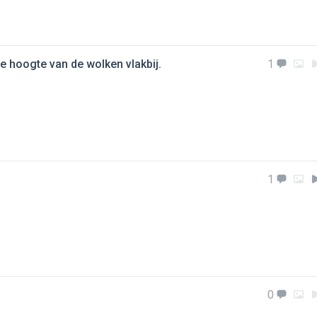
de hoogte van de wolken vlakbij.
1
1
0