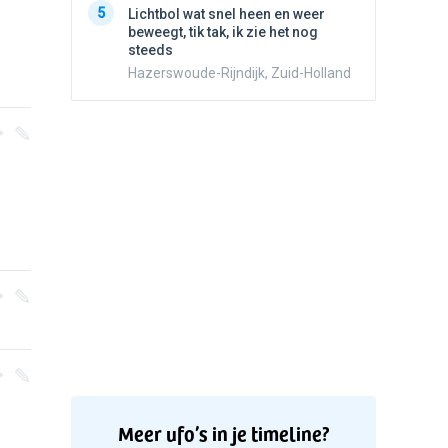
5
Lichtbol wat snel heen en weer
Valken
beweegt, tik tak, ik zie het nog
steeds
Hazerswoude-Rijndijk, Zuid-Holland
Meer ufo’s in je timeline?