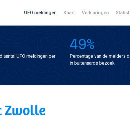
UFO meldingen
Kaart
Verklaringen
Statis
49%
d aantal UFO meldingen per
Percentage van de melders da
in buitenaards bezoek
t Zwolle