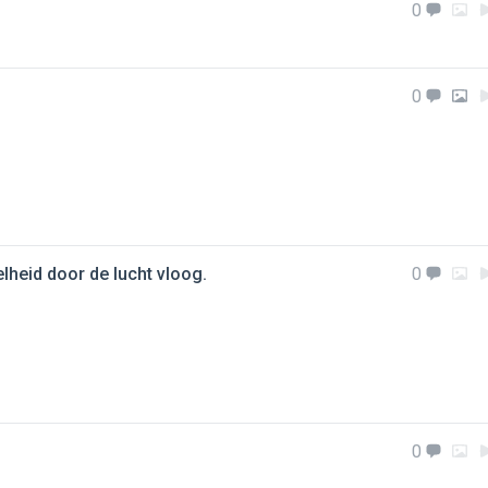
0
0
lheid door de lucht vloog.
0
0