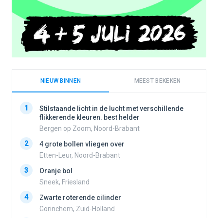
NIEUW BINNEN
MEEST BEKEKEN
1
1
Stilstaande licht in de lucht met verschillende
flikkerende kleuren. best helder
Bergen op Zoom, Noord-Brabant
2
2
4 grote bollen vliegen over
Etten-Leur, Noord-Brabant
3
Oranje bol
3
Sneek, Friesland
4
Zwarte roterende cilinder
4
Gorinchem, Zuid-Holland