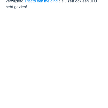
verwijderd.
Plaats een melding
als u zelf ook een UFO
hebt gezien!