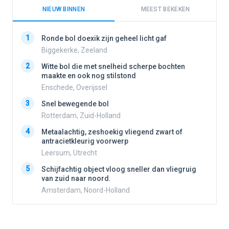
NIEUW BINNEN
MEEST BEKEKEN
1
1
Ronde bol doexik zijn geheel licht gaf
Biggekerke, Zeeland
2
Witte bol die met snelheid scherpe bochten
2
maakte en ook nog stilstond
Enschede, Overijssel
3
3
Snel bewegende bol
Rotterdam, Zuid-Holland
4
Metaalachtig, zeshoekig vliegend zwart of
4
antracietkleurig voorwerp
Leersum, Utrecht
5
5
Schijfachtig object vloog sneller dan vliegruig
van zuid naar noord.
Amsterdam, Noord-Holland