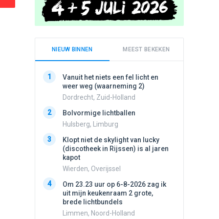
NIEUW BINNEN
MEEST BEKEKEN
1
1
Vanuit het niets een fel licht en
Schijfa
weer weg (waarneming 2)
dan vli
noord.
Dordrecht, Zuid-Holland
Amster
2
Bolvormige lichtballen
2
Vliege
Hulsberg, Limburg
Made, 
3
Klopt niet de skylight van lucky
3
(discotheek in Rijssen) is al jaren
Drie he
kapot
Wierden
Wierden, Overijssel
4
Draaien
4
Om 23.23 uur op 6-8-2026 zag ik
na een 
uit mijn keukenraam 2 grote,
verdwe
brede lichtbundels
Valken
Limmen, Noord-Holland