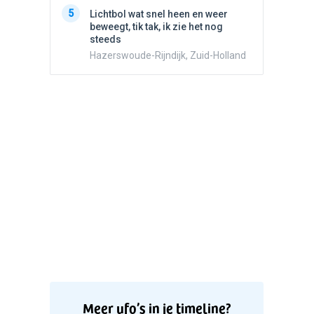
5
Witte bo
5
Lichtbol wat snel heen en weer
Valken
beweegt, tik tak, ik zie het nog
steeds
Hazerswoude-Rijndijk, Zuid-Holland
Meer ufo’s in je timeline?