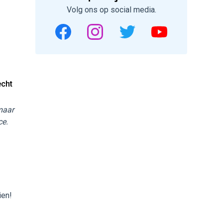
Volg ons op social media.
echt
 maar
ce.
ien!