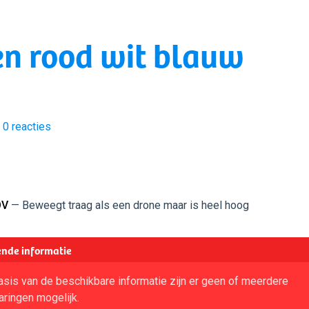
en rood wit blauw
0
reacties
OV
— Beweegt traag als een drone maar is heel hoog
nde informatie
sis van de beschikbare informatie zijn er geen of meerdere
aringen mogelijk.