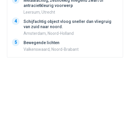
3
3
Metaalachtig, zeshoekig vliegend zwart of
antracietkleurig voorwerp
Leersum, Utrecht
4
4
Schijfachtig object vloog sneller dan vliegruig
van zuid naar noord.
Amsterdam, Noord-Holland
5
5
Bewegende lichten
Valkenswaard, Noord-Brabant