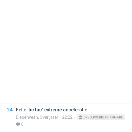
24
Felle ‘tic tac’ extreme acceleratie
Diepenveen
,
Overijssel
22:22
ONVOLDOENDE INFORMATIE
0