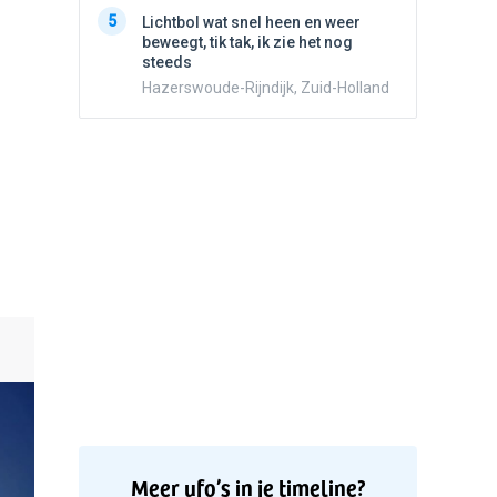
5
Stilstaa
5
Lichtbol wat snel heen en weer
bewolk
beweegt, tik tak, ik zie het nog
Nijmege
steeds
Hazerswoude-Rijndijk, Zuid-Holland
Meer ufo’s in je timeline?