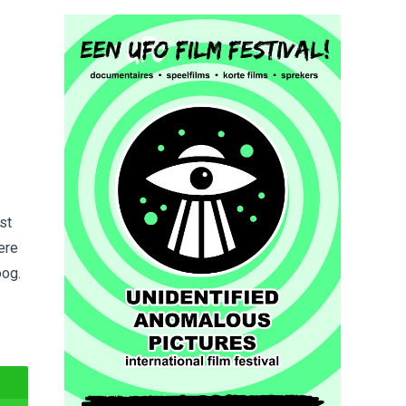
st
ere
oog.