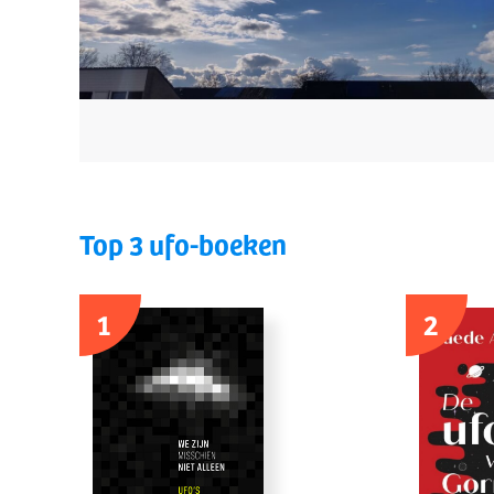
Top 3 ufo-boeken
1
2