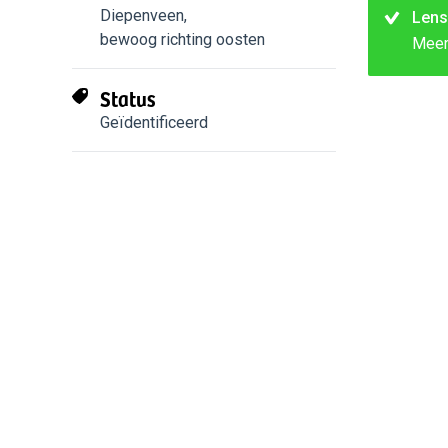
Diepenveen
,
Lens
bewoog richting oosten
Mee
Status
Geïdentificeerd