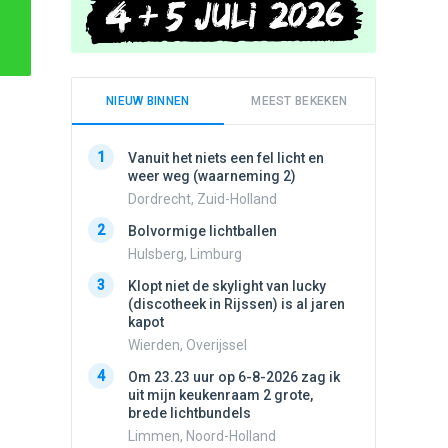
NIEUW BINNEN
MEEST BEKEKEN
1
1
Vanuit het niets een fel licht en
Schijfa
weer weg (waarneming 2)
dan vli
noord.
Dordrecht, Zuid-Holland
Amster
2
Bolvormige lichtballen
2
Vliege
Hulsberg, Limburg
Made, 
3
Klopt niet de skylight van lucky
3
(discotheek in Rijssen) is al jaren
Draaien
kapot
na een 
verdwe
Wierden, Overijssel
Valken
4
Om 23.23 uur op 6-8-2026 zag ik
4
uit mijn keukenraam 2 grote,
Drie he
brede lichtbundels
Wierden
Limmen, Noord-Holland