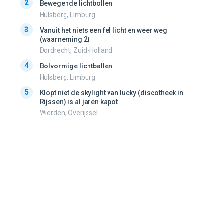
2
Bewegende lichtbollen
2
Hulsberg, Limburg
3
Vanuit het niets een fel licht en weer weg
3
(waarneming 2)
Dordrecht, Zuid-Holland
4
Bolvormige lichtballen
4
Hulsberg, Limburg
5
Klopt niet de skylight van lucky (discotheek in
Rijssen) is al jaren kapot
5
Wierden, Overijssel