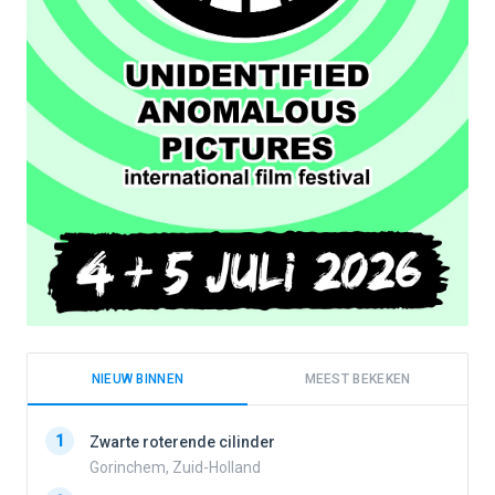
NIEUW BINNEN
MEEST BEKEKEN
1
1
Zwarte roterende cilinder
Gorinchem, Zuid-Holland