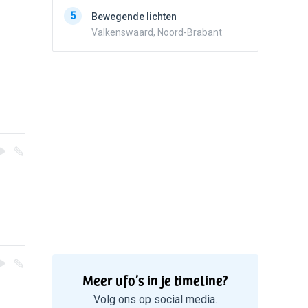
5
Zwart r
5
Bewegende lichten
met con
Valkenswaard, Noord-Brabant
Marknes
Meer ufo’s in je timeline?
Volg ons op social media.