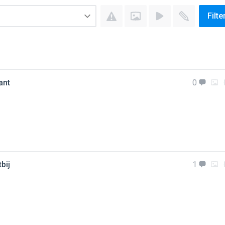
Filte
ant
0
bij
1