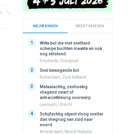
NIEUW BINNEN
MEEST BEKEKEN
1
1
Witte bol die met snelheid
Schijfa
scherpe bochten maakte en ook
dan vli
nog stilstond
noord.
Enschede, Overijssel
Amster
2
2
Snel bewegende bol
Meldin
vliegen
Rotterdam, Zuid-Holland
Ens, Fl
3
Metaalachtig, zeshoekig
3
vliegend zwart of
3 apach
antracietkleurig voorwerp
Ik en n
zwart o
Leersum, Utrecht
Assen, 
4
Schijfachtig object vloog sneller
4
dan vliegruig van zuid naar
Vliege
noord.
Made, 
Amsterdam, Noord-Holland