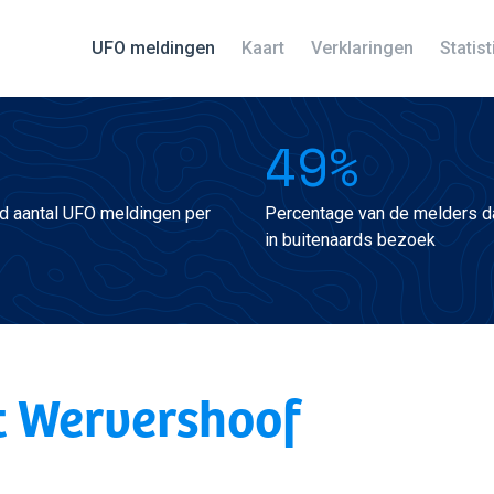
UFO meldingen
Kaart
Verklaringen
Statis
49%
d aantal UFO meldingen per
Percentage van de melders da
in buitenaards bezoek
t Wervershoof