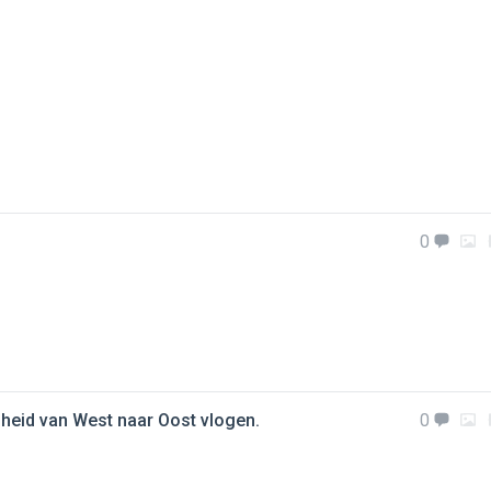
0
elheid van West naar Oost vlogen.
0