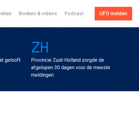
tieken
Boeken & videos
Podcast
UFO melden
ZH
t gelooft
Provincie Zuid-Holland zorgde de
afgelopen 30 dagen voor de meeste
meldingen