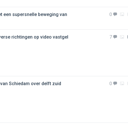
met een supersnelle beweging van
0
verse richtingen op video vastgel
7
 van Schiedam over delft zuid
0