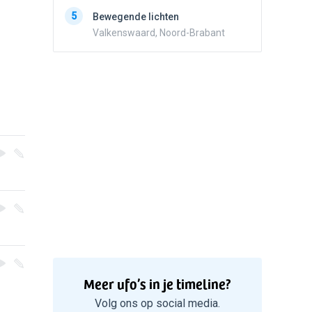
5
Zwart r
5
Bewegende lichten
met con
Valkenswaard, Noord-Brabant
Marknes
Meer ufo’s in je timeline?
Volg ons op social media.