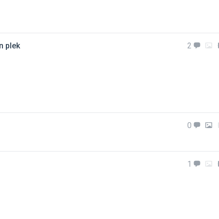
n plek
2
0
1