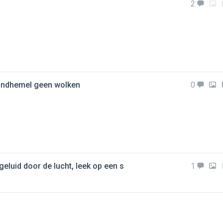
2
avondhemel geen wolken
0
eluid door de lucht, leek op een s
1