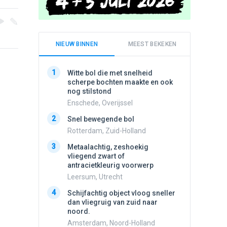
NIEUW BINNEN
MEEST BEKEKEN
1
1
Witte bol die met snelheid
Schijfa
scherpe bochten maakte en ook
dan vli
nog stilstond
noord.
Enschede, Overijssel
Amster
2
2
Snel bewegende bol
Meldin
vliegen
Rotterdam, Zuid-Holland
Ens, Fl
3
Metaalachtig, zeshoekig
3
vliegend zwart of
3 apach
antracietkleurig voorwerp
Ik en n
zwart o
Leersum, Utrecht
Assen, 
4
Schijfachtig object vloog sneller
4
dan vliegruig van zuid naar
Vliege
noord.
Made, 
Amsterdam, Noord-Holland