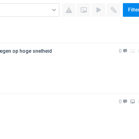
Filte
bewegen op hoge snelheid
0
0