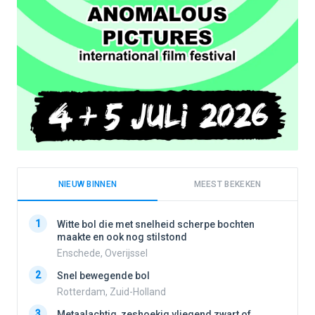
NIEUW BINNEN
MEEST BEKEKEN
1
1
Witte bol die met snelheid scherpe bochten
maakte en ook nog stilstond
Enschede, Overijssel
2
2
Snel bewegende bol
Rotterdam, Zuid-Holland
3
3
Metaalachtig, zeshoekig vliegend zwart of