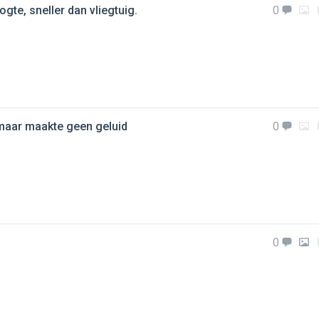
gte, sneller dan vliegtuig.
0
 maar maakte geen geluid
0
0