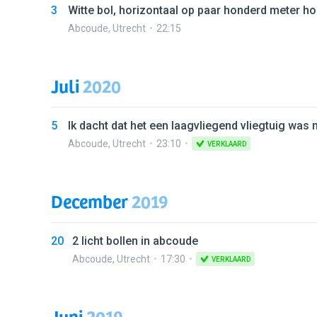
3
Witte bol, horizontaal op paar honderd meter hoo
Abcoude
,
Utrecht
22:15
Juli
2020
5
Ik dacht dat het een laagvliegend vliegtuig was
Abcoude
,
Utrecht
23:10
VERKLAARD
December
2019
20
2 licht bollen in abcoude
Abcoude
,
Utrecht
17:30
VERKLAARD
Juni
2019