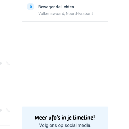
5
Zwart r
5
Bewegende lichten
met con
Valkenswaard, Noord-Brabant
Marknes
Meer ufo’s in je timeline?
Volg ons op social media.