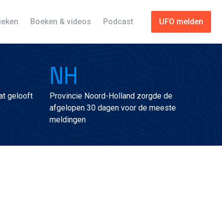
tieken
Boeken & videos
Podcast
UFO melden
NH
t gelooft
Provincie Noord-Holland zorgde de
afgelopen 30 dagen voor de meeste
meldingen