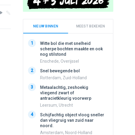
NIEUW BINNEN
MEEST BEKEKEN
1
1
Witte bol die met snelheid
Schijfa
scherpe bochten maakte en ook
dan vli
nog stilstond
noord.
Enschede, Overijssel
Amster
2
2
Snel bewegende bol
Meldin
vliegen
Rotterdam, Zuid-Holland
Ens, Fl
3
Metaalachtig, zeshoekig
3
vliegend zwart of
3 apach
antracietkleurig voorwerp
Ik en n
zwart o
Leersum, Utrecht
Assen, 
4
Schijfachtig object vloog sneller
4
dan vliegruig van zuid naar
Vliege
noord.
Made, 
Amsterdam, Noord-Holland