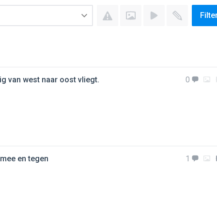
Filte
uig van west naar oost vliegt.
0
k mee en tegen
1