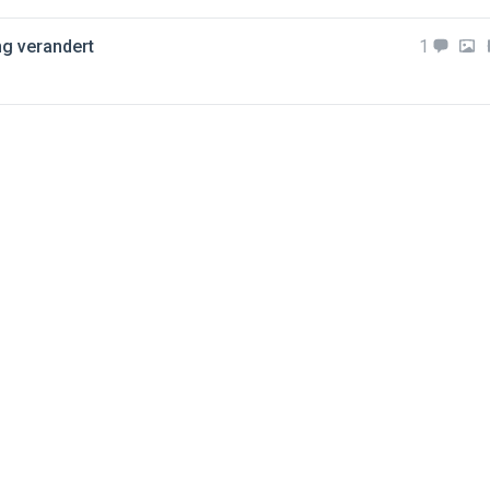
ng verandert
1