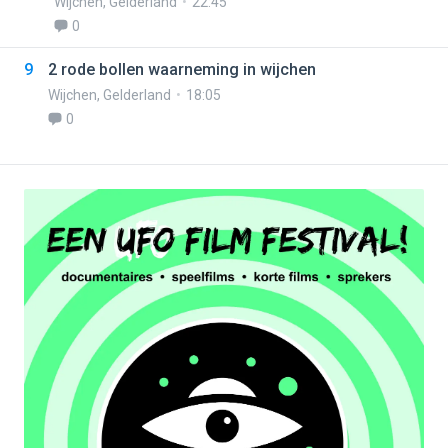
Wijchen
,
Gelderland
22:45
0
9
2 rode bollen waarneming in wijchen
Wijchen
,
Gelderland
18:05
0