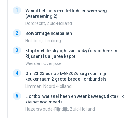
1
1
Vanuit het niets een fel licht en weer weg
(waarneming 2)
Dordrecht, Zuid-Holland
2
2
Bolvormige lichtballen
Hulsberg, Limburg
3
3
Klopt niet de skylight van lucky (discotheek in
Rijssen) is al jaren kapot
Wierden, Overijssel
4
4
Om 23.23 uur op 6-8-2026 zag ik uit mijn
keukenraam 2 grote, brede lichtbundels
Limmen, Noord-Holland
5
5
Lichtbol wat snel heen en weer beweegt, tik tak, ik
zie het nog steeds
Hazerswoude-Rijndijk, Zuid-Holland