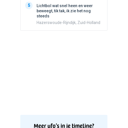
5
Witte bo
5
Lichtbol wat snel heen en weer
Valken
beweegt, tik tak, ik zie het nog
steeds
Hazerswoude-Rijndijk, Zuid-Holland
Meer ufo’s in je timeline?