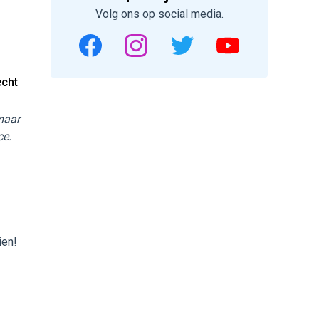
Volg ons op social media.
echt
 maar
ce.
ien!