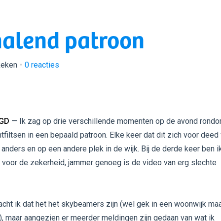
rhalend patroon
keken
0
reacties
 GD
— Ik zag op drie verschillende momenten op de avond rond
chtfiltsen in een bepaald patroon. Elke keer dat dit zich voor dee
 anders en op een andere plek in de wijk. Bij de derde keer ben i
 voor de zekerheid, jammer genoeg is de video van erg slechte
acht ik dat het het skybeamers zijn (wel gek in een woonwijk ma
, maar aangezien er meerder meldingen zijn gedaan van wat ik