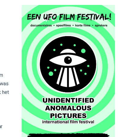
om
d was
k het
ar