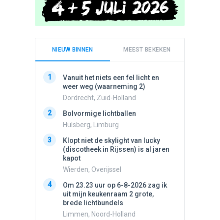
NIEUW BINNEN
MEEST BEKEKEN
1
1
Vanuit het niets een fel licht en
Schijfa
weer weg (waarneming 2)
dan vli
noord.
Dordrecht, Zuid-Holland
Amster
2
Bolvormige lichtballen
2
Vliege
Hulsberg, Limburg
Made, 
3
Klopt niet de skylight van lucky
3
(discotheek in Rijssen) is al jaren
Drie he
kapot
Wierden
Wierden, Overijssel
4
Draaien
4
Om 23.23 uur op 6-8-2026 zag ik
na een 
uit mijn keukenraam 2 grote,
verdwe
brede lichtbundels
Valken
Limmen, Noord-Holland