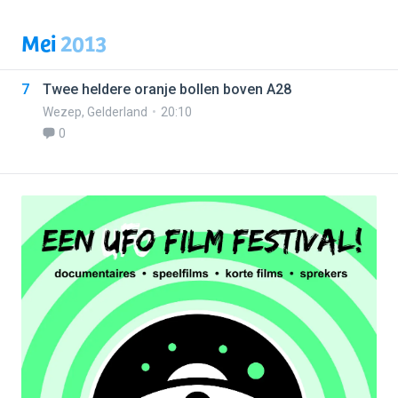
Mei
2013
7
Twee heldere oranje bollen boven A28
Wezep
,
Gelderland
20:10
0