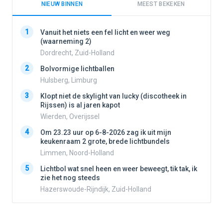
NIEUW BINNEN
MEEST BEKEKEN
1
1
Vanuit het niets een fel licht en weer weg
(waarneming 2)
Dordrecht, Zuid-Holland
2
2
Bolvormige lichtballen
Hulsberg, Limburg
3
3
Klopt niet de skylight van lucky (discotheek in
Rijssen) is al jaren kapot
Wierden, Overijssel
4
4
Om 23.23 uur op 6-8-2026 zag ik uit mijn
keukenraam 2 grote, brede lichtbundels
Limmen, Noord-Holland
5
5
Lichtbol wat snel heen en weer beweegt, tik tak, ik
zie het nog steeds
Hazerswoude-Rijndijk, Zuid-Holland