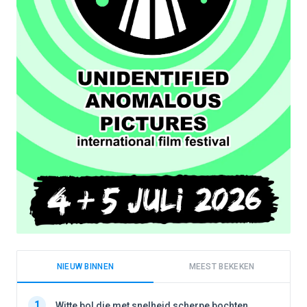
NIEUW BINNEN
MEEST BEKEKEN
1
1
Witte bol die met snelheid scherpe bochten