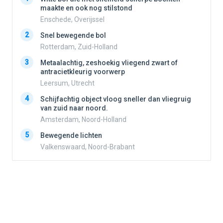
maakte en ook nog stilstond
Enschede, Overijssel
2
2
Snel bewegende bol
Rotterdam, Zuid-Holland
3
3
Metaalachtig, zeshoekig vliegend zwart of
antracietkleurig voorwerp
Leersum, Utrecht
4
4
Schijfachtig object vloog sneller dan vliegruig
van zuid naar noord.
Amsterdam, Noord-Holland
5
5
Bewegende lichten
Valkenswaard, Noord-Brabant