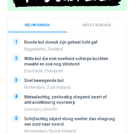
NIEUW BINNEN
MEEST BEKEKEN
1
1
Ronde bol doexik zijn geheel licht gaf
Biggekerke, Zeeland
2
Witte bol die met snelheid scherpe bochten
2
maakte en ook nog stilstond
Enschede, Overijssel
3
3
Snel bewegende bol
Rotterdam, Zuid-Holland
4
Metaalachtig, zeshoekig vliegend zwart of
4
antracietkleurig voorwerp
Leersum, Utrecht
5
5
Schijfachtig object vloog sneller dan vliegruig
van zuid naar noord.
Amsterdam, Noord-Holland