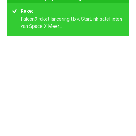
Raket
Falcon9 raket lancering t.b.v. StarLink satellieten
van Space X
Meer…