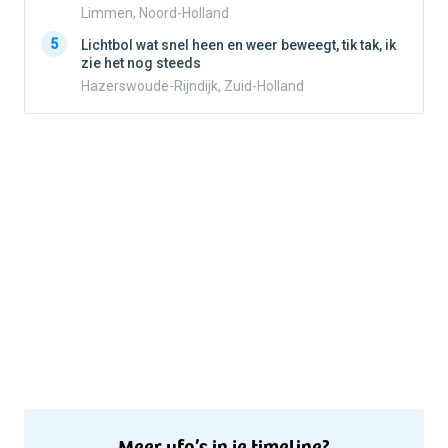
Limmen, Noord-Holland
5
5
Lichtbol wat snel heen en weer beweegt, tik tak, ik
zie het nog steeds
Hazerswoude-Rijndijk, Zuid-Holland
Meer ufo’s in je timeline?