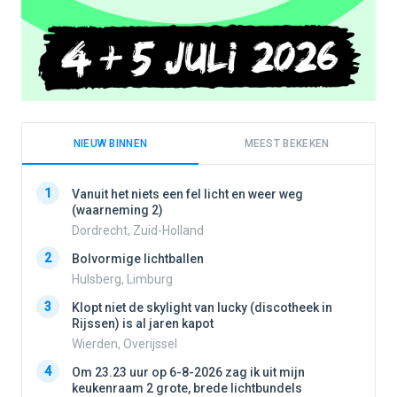
NIEUW BINNEN
MEEST BEKEKEN
1
1
Vanuit het niets een fel licht en weer weg
(waarneming 2)
Dordrecht, Zuid-Holland
2
2
Bolvormige lichtballen
Hulsberg, Limburg
3
3
Klopt niet de skylight van lucky (discotheek in
Rijssen) is al jaren kapot
Wierden, Overijssel
4
4
Om 23.23 uur op 6-8-2026 zag ik uit mijn
keukenraam 2 grote, brede lichtbundels