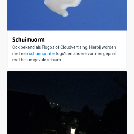
Schuimvorm
Ook bekend als Flogo's of Cloudvertising. Hierbij worden
met een
schuimprinter
logo's en andere vormen geprint
met heliumgevuld schuim.