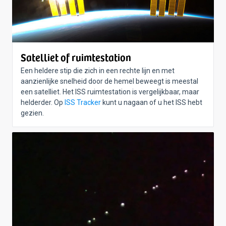
Satelliet of ruimtestation
Een heldere stip die zich in een rechte lijn en met
aanzienlijke snelheid door de hemel beweegt is meestal
een satelliet. Het ISS ruimtestation is vergelijkbaar, maar
helderder. Op
ISS Tracker
kunt u nagaan of u het ISS hebt
gezien.