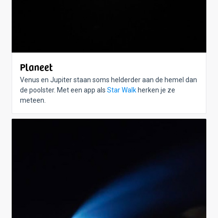
Planeet
Venus en Jupiter staan soms helderder aan de hemel dan
de poolster. Met een app als
Star Walk
herken je ze
meteen.