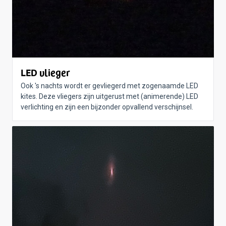
LED vlieger
Ook 's nachts wordt er gevliegerd met zogenaamde LED
kites. Deze vliegers zijn uitgerust met (animerende) LED
verlichting en zijn een bijzonder opvallend verschijnsel.