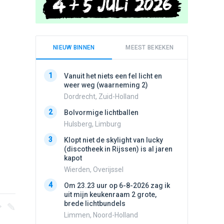
NIEUW BINNEN
MEEST BEKEKEN
1
1
Vanuit het niets een fel licht en
Schijfa
weer weg (waarneming 2)
dan vli
noord.
Dordrecht, Zuid-Holland
Amster
2
Bolvormige lichtballen
2
Vliege
Hulsberg, Limburg
Made, 
3
Klopt niet de skylight van lucky
3
(discotheek in Rijssen) is al jaren
Drie he
kapot
Wierden
Wierden, Overijssel
4
Draaien
4
Om 23.23 uur op 6-8-2026 zag ik
na een 
uit mijn keukenraam 2 grote,
verdwe
brede lichtbundels
Valken
Limmen, Noord-Holland
5
Lichtbo