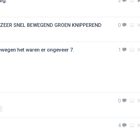
uig.
3
aal ZEER SNEL BEWEGEND GROEN KNIPPEREND
0
bewegen het waren er ongeveer 7.
1
0
E
4