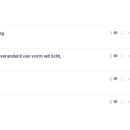
ng.
1
 veranderd van vorm wit licht,
0
0
0