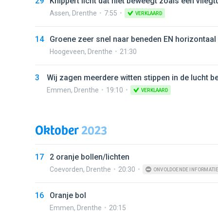
29
Knippert licht dat niet beweegt zoals een vliegt
Assen
,
Drenthe
7:55
VERKLAARD
14
Groene zeer snel naar beneden EN horizont
Hoogeveen
,
Drenthe
21:30
3
Wij zagen meerdere witten stippen in de lucht 
Emmen
,
Drenthe
19:10
VERKLAARD
Oktober
2023
17
2 oranje bollen/lichten
Coevorden
,
Drenthe
20:30
ONVOLDOENDE INFORMATI
16
Oranje bol
Emmen
,
Drenthe
20:15