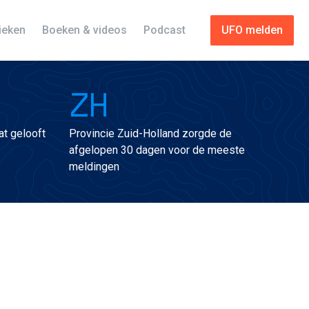
tieken
Boeken & videos
Podcast
UFO melden
ZH
t gelooft
Provincie Zuid-Holland zorgde de
afgelopen 30 dagen voor de meeste
meldingen