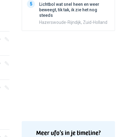
5
Lichtbol wat snel heen en weer
beweegt,
beweegt, tik tak, ik zie het nog
steeds
steeds
Hazersw
Hazerswoude-Rijndijk, Zuid-Holland
Meer ufo’s in je timeline?