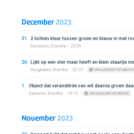
December
2023
31
2 lichten kleur tussen groen en blauw in met ro
Donderen
,
Drenthe
23:55
26
Lijkt op een ster maar heeft en klein staartje m
Hooghalen
,
Drenthe
22:10
ONVOLDOENDE INFORMATI
1
Object dat veranddrde van wit daarna groen daa
Gasteren
,
Drenthe
19:15
ONVOLDOENDE INFORMATIE
November
2023