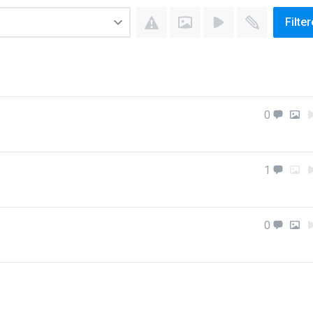
Filte
0
1
0