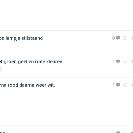
od lampje stilstaand
0
et groen geel en rode kleuren.
1
E
rna rood daarna weer wit.
1