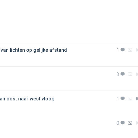
van lichten op gelijke afstand
1
3
van oost naar west vloog
1
0