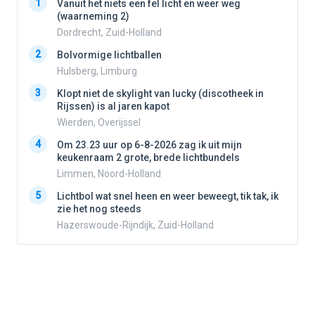
1
1
Vanuit het niets een fel licht en weer weg
(waarneming 2)
Dordrecht, Zuid-Holland
2
2
Bolvormige lichtballen
Hulsberg, Limburg
3
3
Klopt niet de skylight van lucky (discotheek in
Rijssen) is al jaren kapot
Wierden, Overijssel
4
4
Om 23.23 uur op 6-8-2026 zag ik uit mijn
keukenraam 2 grote, brede lichtbundels
Limmen, Noord-Holland
5
5
Lichtbol wat snel heen en weer beweegt, tik tak, ik
zie het nog steeds
Hazerswoude-Rijndijk, Zuid-Holland