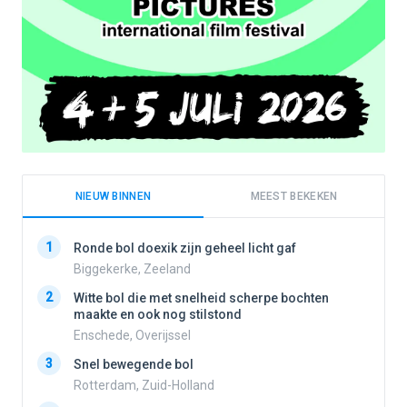
NIEUW BINNEN
MEEST BEKEKEN
1
1
Ronde bol doexik zijn geheel licht gaf
Biggekerke, Zeeland
2
Witte bol die met snelheid scherpe bochten
2
maakte en ook nog stilstond
Enschede, Overijssel
3
3
Snel bewegende bol
Rotterdam, Zuid-Holland