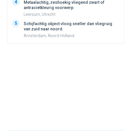
4
Metaalachtig, zeshoekig vliegend zwart of
4
antracietkleurig voorwerp
Leersum, Utrecht
5
5
Schijfachtig object vloog sneller dan vliegruig
van zuid naar noord.
Amsterdam, Noord-Holland