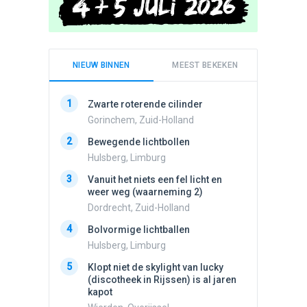
NIEUW BINNEN
MEEST BEKEKEN
1
1
Zwarte roterende cilinder
Schijfa
dan vli
Gorinchem, Zuid-Holland
noord.
2
Bewegende lichtbollen
Amster
Hulsberg, Limburg
2
Drie he
3
Vanuit het niets een fel licht en
Wierden
weer weg (waarneming 2)
3
Draaien
Dordrecht, Zuid-Holland
na een 
4
verdwe
Bolvormige lichtballen
Valken
Hulsberg, Limburg
4
5
Lichtbo
Klopt niet de skylight van lucky
beweegt,
(discotheek in Rijssen) is al jaren
steeds
kapot