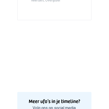
Hazersw
Wierden, Overijssel
5
Witte bo
Valken
Meer ufo’s in je timeline?
Volg ons op social media.