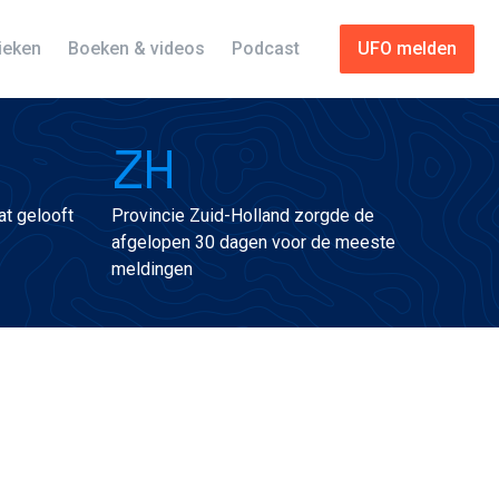
tieken
Boeken & videos
Podcast
UFO melden
ZH
t gelooft
Provincie Zuid-Holland zorgde de
afgelopen 30 dagen voor de meeste
meldingen