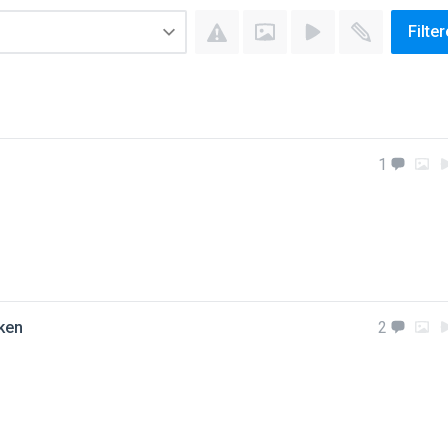
Filte
1
lken
2