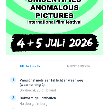
NIEUW BINNEN
MEEST BEKEKEN
1
1
Vanuit het niets een fel licht en weer weg
(waarneming 2)
Dordrecht, Zuid-Holland
2
2
Bolvormige lichtballen
Hulsberg, Limburg