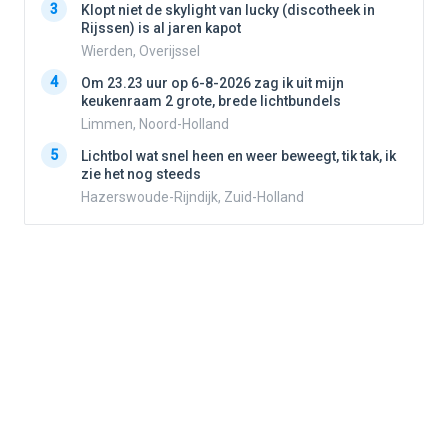
3
3
Klopt niet de skylight van lucky (discotheek in
Rijssen) is al jaren kapot
Wierden, Overijssel
4
4
Om 23.23 uur op 6-8-2026 zag ik uit mijn
keukenraam 2 grote, brede lichtbundels
Limmen, Noord-Holland
5
5
Lichtbol wat snel heen en weer beweegt, tik tak, ik
zie het nog steeds
Hazerswoude-Rijndijk, Zuid-Holland