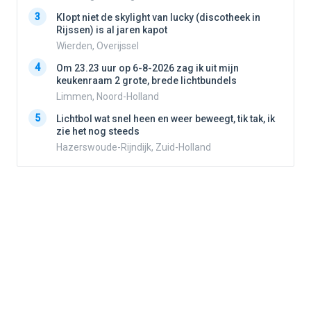
3
3
Klopt niet de skylight van lucky (discotheek in
Rijssen) is al jaren kapot
Wierden, Overijssel
4
4
Om 23.23 uur op 6-8-2026 zag ik uit mijn
keukenraam 2 grote, brede lichtbundels
Limmen, Noord-Holland
5
5
Lichtbol wat snel heen en weer beweegt, tik tak, ik
zie het nog steeds
Hazerswoude-Rijndijk, Zuid-Holland