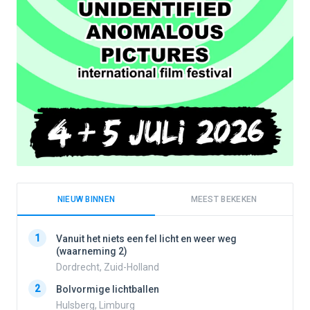
NIEUW BINNEN
MEEST BEKEKEN
1
1
Vanuit het niets een fel licht en weer weg
(waarneming 2)
Dordrecht, Zuid-Holland
2
2
Bolvormige lichtballen
Hulsberg, Limburg