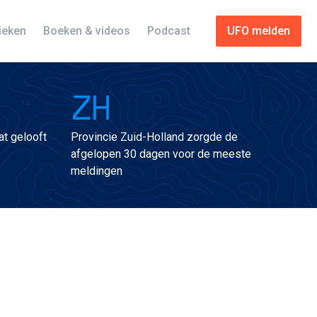
tieken
Boeken & videos
Podcast
UFO melden
ZH
t gelooft
Provincie Zuid-Holland zorgde de
afgelopen 30 dagen voor de meeste
meldingen