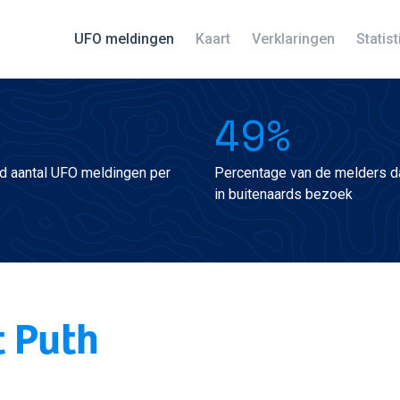
UFO meldingen
Kaart
Verklaringen
Statis
49%
d aantal UFO meldingen per
Percentage van de melders da
in buitenaards bezoek
t Puth