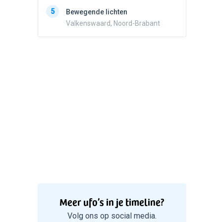
5
Zwart r
5
Bewegende lichten
met con
Valkenswaard, Noord-Brabant
Marknes
Meer ufo’s in je timeline?
Volg ons op social media.