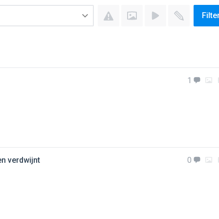
Filte
1
en verdwijnt
0