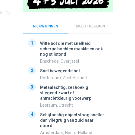
NIEUW BINNEN
MEEST BEKEKEN
1
1
Witte bol die met snelheid
Schijfa
scherpe bochten maakte en ook
dan vli
nog stilstond
noord.
Enschede, Overijssel
Amster
2
2
Snel bewegende bol
Meldin
vliegen
Rotterdam, Zuid-Holland
Ens, Fl
3
Metaalachtig, zeshoekig
3
vliegend zwart of
3 apach
antracietkleurig voorwerp
Ik en n
zwart o
Leersum, Utrecht
Assen, 
4
Schijfachtig object vloog sneller
4
dan vliegruig van zuid naar
Vliege
noord.
Made, 
Amsterdam, Noord-Holland