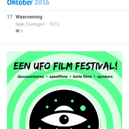
Oktober
2016
17
Waarneming
Spijk
,
Groningen
19:15
0