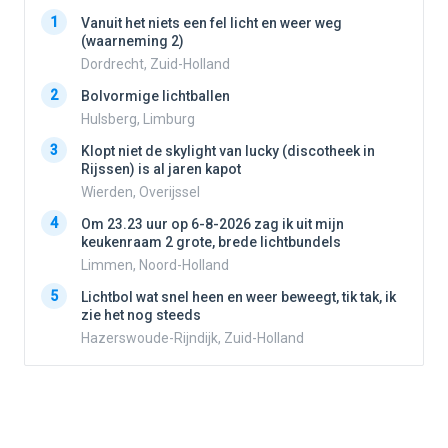
1
1
Vanuit het niets een fel licht en weer weg
(waarneming 2)
Dordrecht, Zuid-Holland
2
2
Bolvormige lichtballen
Hulsberg, Limburg
3
3
Klopt niet de skylight van lucky (discotheek in
Rijssen) is al jaren kapot
Wierden, Overijssel
4
4
Om 23.23 uur op 6-8-2026 zag ik uit mijn
keukenraam 2 grote, brede lichtbundels
Limmen, Noord-Holland
5
5
Lichtbol wat snel heen en weer beweegt, tik tak, ik
zie het nog steeds
Hazerswoude-Rijndijk, Zuid-Holland