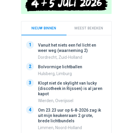
NIEUW BINNEN
MEEST BEKEKEN
1
1
Vanuit het niets een fel licht en
Schijfa
weer weg (waarneming 2)
dan vli
noord.
Dordrecht, Zuid-Holland
Amster
2
Bolvormige lichtballen
2
Vliege
Hulsberg, Limburg
Made, 
3
Klopt niet de skylight van lucky
3
(discotheek in Rijssen) is al jaren
Drie he
kapot
Wierden
Wierden, Overijssel
4
Draaien
4
Om 23.23 uur op 6-8-2026 zag ik
na een 
uit mijn keukenraam 2 grote,
verdwe
brede lichtbundels
Valken
Limmen, Noord-Holland
5
Witte bo