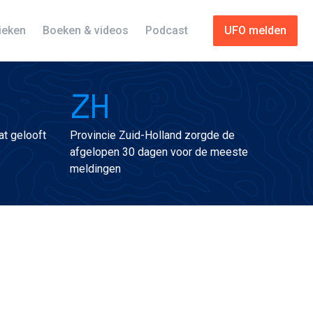
tieken
Boeken & videos
Podcast
UFO melden
ZH
t gelooft
Provincie Zuid-Holland zorgde de
afgelopen 30 dagen voor de meeste
meldingen