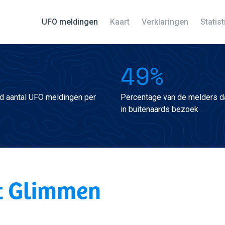
UFO meldingen
Kaart
Verklaringen
Statis
49%
d aantal UFO meldingen per
Percentage van de melders da
in buitenaards bezoek
t Glimmen