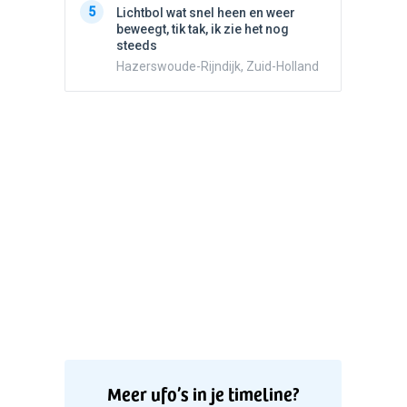
5
Lichtbol wat snel heen en weer
Valken
beweegt, tik tak, ik zie het nog
steeds
Hazerswoude-Rijndijk, Zuid-Holland
Meer ufo’s in je timeline?