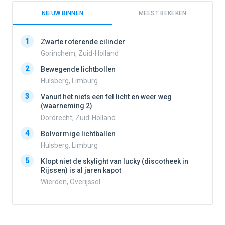
NIEUW BINNEN
MEEST BEKEKEN
1
1
Zwarte roterende cilinder
Gorinchem, Zuid-Holland
2
Bewegende lichtbollen
2
Hulsberg, Limburg
3
Vanuit het niets een fel licht en weer weg
3
(waarneming 2)
Dordrecht, Zuid-Holland
4
Bolvormige lichtballen
4
Hulsberg, Limburg
5
Klopt niet de skylight van lucky (discotheek in
Rijssen) is al jaren kapot
5
Wierden, Overijssel