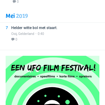
0
Mei
2019
7
Helder witte bol met staart.
Ooij
,
Gelderland
0:40
0