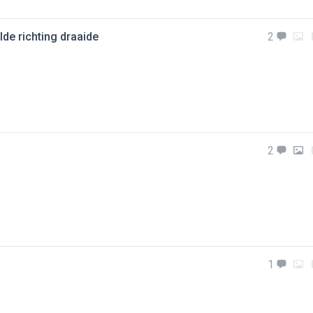
lde richting draaide
2
2
1