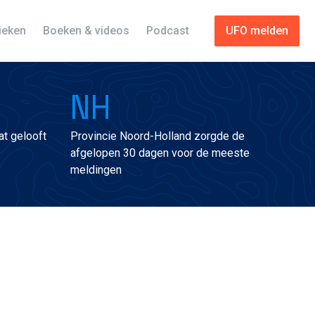
tieken
Boeken & videos
Podcast
UFO melden
NH
t gelooft
Provincie Noord-Holland zorgde de
afgelopen 30 dagen voor de meeste
meldingen