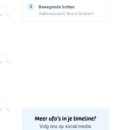
5
Zwart r
5
Bewegende lichten
met con
Valkenswaard, Noord-Brabant
Marknes
Meer ufo’s in je timeline?
Volg ons op social media.