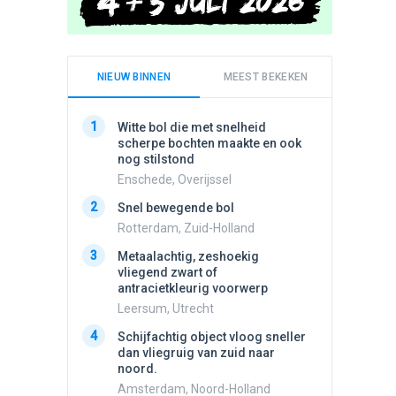
NIEUW BINNEN
MEEST BEKEKEN
1
1
Witte bol die met snelheid
Schijfa
scherpe bochten maakte en ook
dan vli
nog stilstond
noord.
Enschede, Overijssel
Amster
2
2
Snel bewegende bol
Meldin
vliegen
Rotterdam, Zuid-Holland
Ens, Fl
3
Metaalachtig, zeshoekig
3
vliegend zwart of
3 apach
antracietkleurig voorwerp
Ik en n
zwart o
Leersum, Utrecht
Assen, 
4
Schijfachtig object vloog sneller
4
dan vliegruig van zuid naar
Vliege
noord.
Made, 
Amsterdam, Noord-Holland