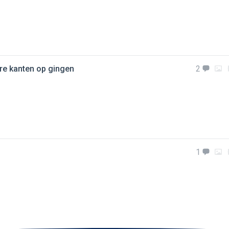
ere kanten op gingen
2
1