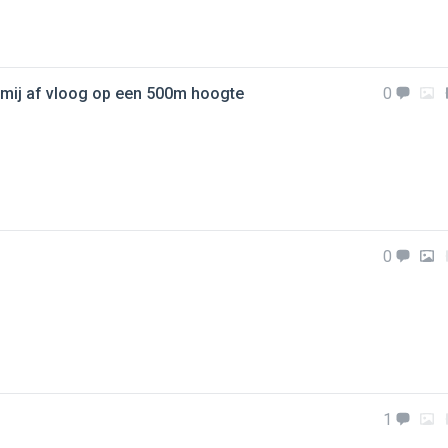
an mij af vloog op een 500m hoogte
0
0
1