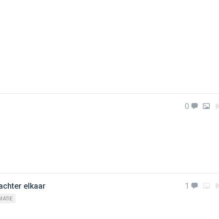
0
achter elkaar
1
MATIE