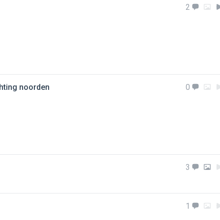
2
chting noorden
0
3
1