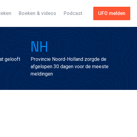
tieken
Boeken & videos
Podcast
UFO melden
NH
t gelooft
Provincie Noord-Holland zorgde de
afgelopen 30 dagen voor de meeste
meldingen