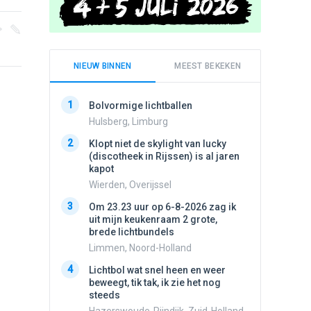
NIEUW BINNEN
MEEST BEKEKEN
1
1
Bolvormige lichtballen
Schijfa
dan vli
Hulsberg, Limburg
noord.
2
Klopt niet de skylight van lucky
Amster
(discotheek in Rijssen) is al jaren
2
kapot
Vliege
Wierden, Overijssel
Made, 
3
3
Om 23.23 uur op 6-8-2026 zag ik
Draaien
uit mijn keukenraam 2 grote,
na een 
brede lichtbundels
verdwe
Limmen, Noord-Holland
Valken
4
4
Lichtbol wat snel heen en weer
Drie he
beweegt, tik tak, ik zie het nog
Wierden
steeds
5
Stilstaa