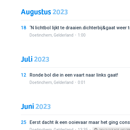
Augustus
2023
18
‘N lichtbol lijkt te draaien.dichterbij&gaat weer 
Doetinchem
,
Gelderland
1:00
Juli
2023
12
Ronde bol die in een vaart naar links gaat!
Doetinchem
,
Gelderland
0:01
Juni
2023
25
Eerst dacht ik een ooievaar maar het ging cons
Doetinchem
,
Gelderland
13:35
ONVOLDOENDE INFOR