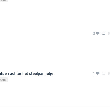
0
atsen achter het steelpannetje
1
MATIE