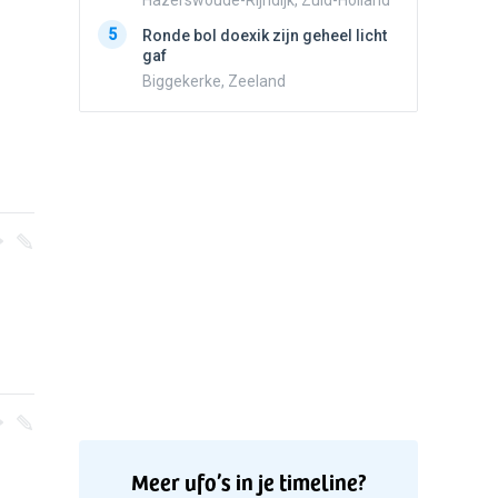
Hazerswoude-Rijndijk, Zuid-Holland
bewolk
5
Ronde bol doexik zijn geheel licht
Nijmege
gaf
Biggekerke, Zeeland
Meer ufo’s in je timeline?