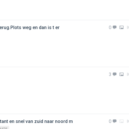
terug.Plots weg en dan is t er
0
3
tant en snel van zuid naar noord m
0
MATIE