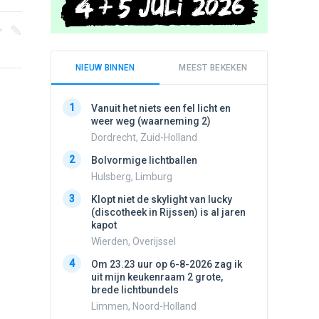
NIEUW BINNEN
MEEST BEKEKEN
1
1
Vanuit het niets een fel licht en
Schijfa
weer weg (waarneming 2)
dan vli
noord.
Dordrecht, Zuid-Holland
Amster
2
Bolvormige lichtballen
2
Vliege
Hulsberg, Limburg
Made, 
3
Klopt niet de skylight van lucky
3
(discotheek in Rijssen) is al jaren
Drie he
kapot
Wierden
Wierden, Overijssel
4
Draaien
4
Om 23.23 uur op 6-8-2026 zag ik
na een 
uit mijn keukenraam 2 grote,
verdwe
brede lichtbundels
Valken
Limmen, Noord-Holland
5
Lichtbo