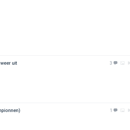
 weer uit
3
ampionnen)
1