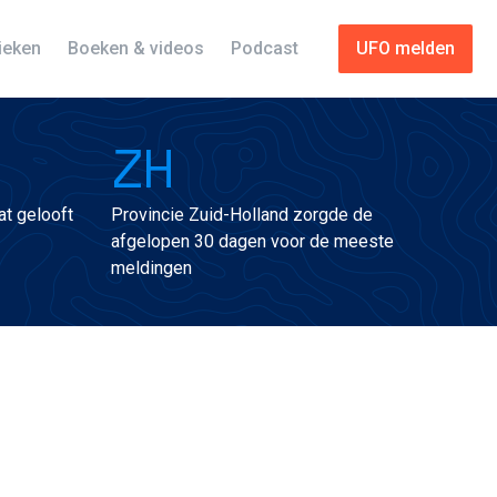
tieken
Boeken & videos
Podcast
UFO melden
ZH
t gelooft
Provincie Zuid-Holland zorgde de
afgelopen 30 dagen voor de meeste
meldingen