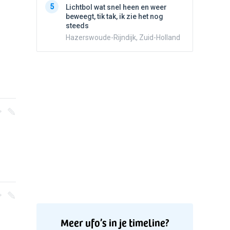
5
Lichtbol wat snel heen en weer
beweegt,
beweegt, tik tak, ik zie het nog
steeds
steeds
Hazersw
Hazerswoude-Rijndijk, Zuid-Holland
Meer ufo’s in je timeline?