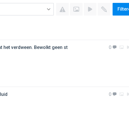
Filte
dat het verdween. Bewolkt geen st
0
luid
0