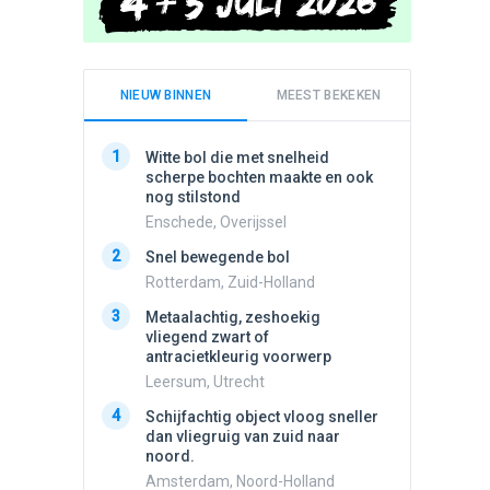
NIEUW BINNEN
MEEST BEKEKEN
1
1
Witte bol die met snelheid
Schijfa
scherpe bochten maakte en ook
dan vli
nog stilstond
noord.
Enschede, Overijssel
Amster
2
2
Snel bewegende bol
Meldin
vliegen
Rotterdam, Zuid-Holland
Ens, Fl
3
Metaalachtig, zeshoekig
3
vliegend zwart of
3 apach
antracietkleurig voorwerp
Ik en n
zwart o
Leersum, Utrecht
Assen, 
4
Schijfachtig object vloog sneller
4
dan vliegruig van zuid naar
Vliege
noord.
Made, 
Amsterdam, Noord-Holland