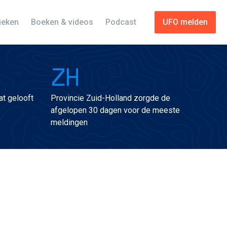
tieken
Boeken & videos
Podcast
UFO melden
ZH
t gelooft
Provincie Zuid-Holland zorgde de
afgelopen 30 dagen voor de meeste
meldingen