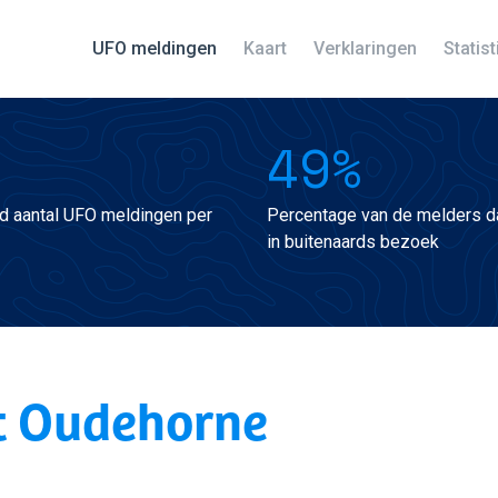
UFO meldingen
Kaart
Verklaringen
Statis
49%
d aantal UFO meldingen per
Percentage van de melders da
in buitenaards bezoek
t Oudehorne