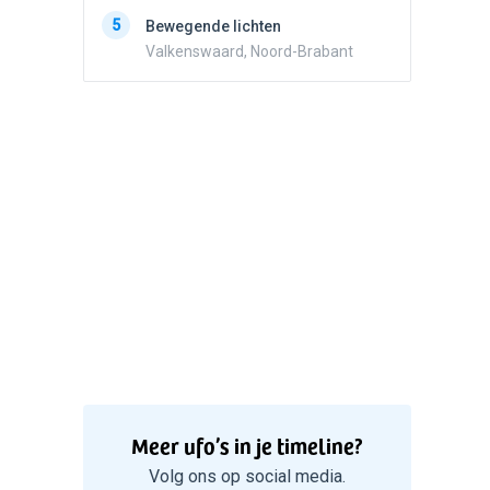
5
Zwart r
5
Bewegende lichten
met con
Valkenswaard, Noord-Brabant
Marknes
Meer ufo’s in je timeline?
Volg ons op social media.