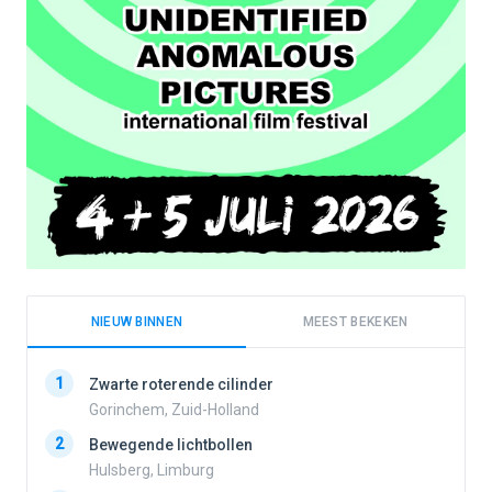
NIEUW BINNEN
MEEST BEKEKEN
1
1
Zwarte roterende cilinder
Gorinchem, Zuid-Holland
2
Bewegende lichtbollen
2
Hulsberg, Limburg