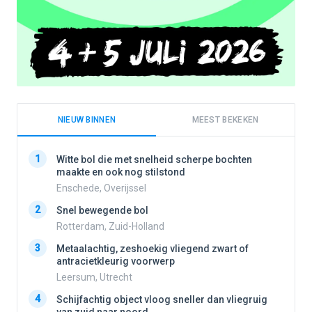
NIEUW BINNEN
MEEST BEKEKEN
1
1
Witte bol die met snelheid scherpe bochten
maakte en ook nog stilstond
Enschede, Overijssel
2
2
Snel bewegende bol
Rotterdam, Zuid-Holland
3
3
Metaalachtig, zeshoekig vliegend zwart of
antracietkleurig voorwerp
Leersum, Utrecht
4
4
Schijfachtig object vloog sneller dan vliegruig