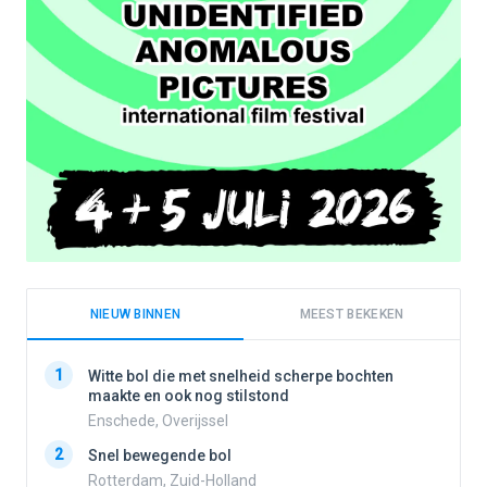
NIEUW BINNEN
MEEST BEKEKEN
1
1
Witte bol die met snelheid scherpe bochten
maakte en ook nog stilstond
Enschede, Overijssel
2
2
Snel bewegende bol
Rotterdam, Zuid-Holland