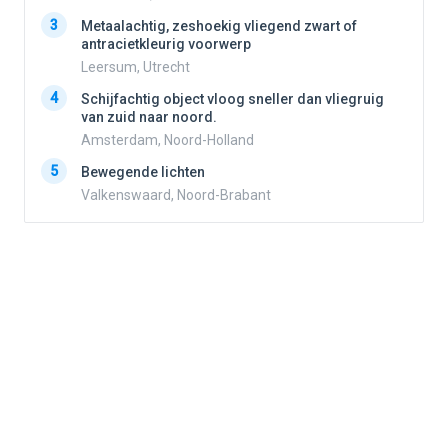
3
3
Metaalachtig, zeshoekig vliegend zwart of
antracietkleurig voorwerp
Leersum, Utrecht
4
4
Schijfachtig object vloog sneller dan vliegruig
van zuid naar noord.
Amsterdam, Noord-Holland
5
5
Bewegende lichten
Valkenswaard, Noord-Brabant