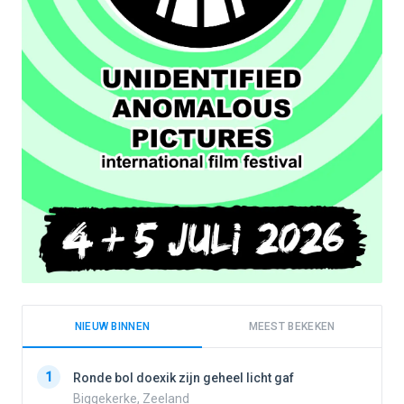
NIEUW BINNEN
MEEST BEKEKEN
1
1
Ronde bol doexik zijn geheel licht gaf
Biggekerke, Zeeland