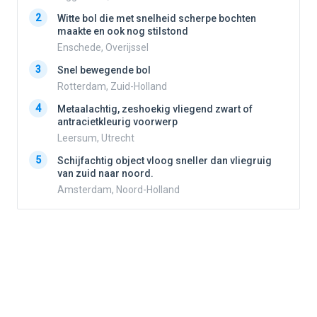
2
Witte bol die met snelheid scherpe bochten
2
maakte en ook nog stilstond
Enschede, Overijssel
3
3
Snel bewegende bol
Rotterdam, Zuid-Holland
4
Metaalachtig, zeshoekig vliegend zwart of
4
antracietkleurig voorwerp
Leersum, Utrecht
5
5
Schijfachtig object vloog sneller dan vliegruig
van zuid naar noord.
Amsterdam, Noord-Holland