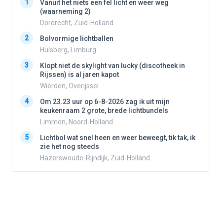
1
1
Vanuit het niets een fel licht en weer weg
(waarneming 2)
Dordrecht, Zuid-Holland
2
2
Bolvormige lichtballen
Hulsberg, Limburg
3
3
Klopt niet de skylight van lucky (discotheek in
Rijssen) is al jaren kapot
Wierden, Overijssel
4
4
Om 23.23 uur op 6-8-2026 zag ik uit mijn
keukenraam 2 grote, brede lichtbundels
Limmen, Noord-Holland
5
5
Lichtbol wat snel heen en weer beweegt, tik tak, ik
zie het nog steeds
Hazerswoude-Rijndijk, Zuid-Holland