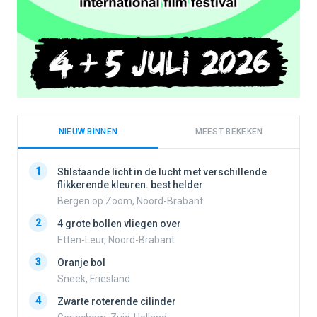
NIEUW BINNEN
MEEST BEKEKEN
1
1
Stilstaande licht in de lucht met verschillende
flikkerende kleuren. best helder
Bergen op Zoom, Noord-Brabant
2
2
4 grote bollen vliegen over
Etten-Leur, Noord-Brabant
3
Oranje bol
3
Sneek, Friesland
4
Zwarte roterende cilinder
4