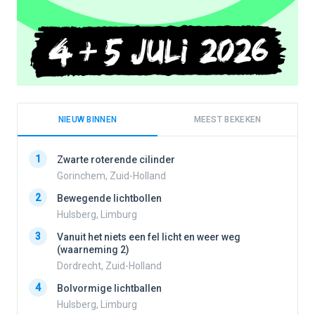
NIEUW BINNEN
MEEST BEKEKEN
1
1
Zwarte roterende cilinder
Gorinchem, Zuid-Holland
2
Bewegende lichtbollen
2
Hulsberg, Limburg
3
Vanuit het niets een fel licht en weer weg
3
(waarneming 2)
Dordrecht, Zuid-Holland
4
Bolvormige lichtballen
4
Hulsberg, Limburg