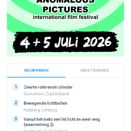
NIEUW BINNEN
MEEST BEKEKEN
1
1
Zwarte roterende cilinder
Gorinchem, Zuid-Holland
2
Bewegende lichtbollen
2
Hulsberg, Limburg
3
Vanuit het niets een fel licht en weer weg
3
(waarneming 2)