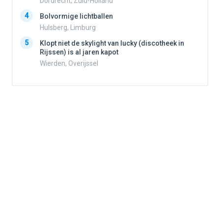
Dordrecht, Zuid-Holland
4
Bolvormige lichtballen
4
Hulsberg, Limburg
5
Klopt niet de skylight van lucky (discotheek in
Rijssen) is al jaren kapot
5
Wierden, Overijssel