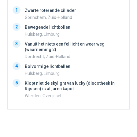
1
1
Zwarte roterende cilinder
Gorinchem, Zuid-Holland
2
Bewegende lichtbollen
2
Hulsberg, Limburg
3
Vanuit het niets een fel licht en weer weg
3
(waarneming 2)
Dordrecht, Zuid-Holland
4
Bolvormige lichtballen
4
Hulsberg, Limburg
5
Klopt niet de skylight van lucky (discotheek in
Rijssen) is al jaren kapot
5
Wierden, Overijssel