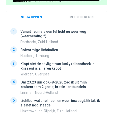
NIEUW BINNEN
MEEST BEKEKEN
1
1
Vanuit het niets een fel licht en weer weg
(waarneming 2)
Dordrecht, Zuid-Holland
2
2
Bolvormige lichtballen
Hulsberg, Limburg
3
3
Klopt niet de skylight van lucky (discotheek in
Rijssen) is al jaren kapot
Wierden, Overijssel
4
4
Om 23.23 uur op 6-8-2026 zag ik uit mijn
keukenraam 2 grote, brede lichtbundels
Limmen, Noord-Holland
5
5
Lichtbol wat snel heen en weer beweegt, tik tak, ik
zie het nog steeds
Hazerswoude-Rijndijk, Zuid-Holland