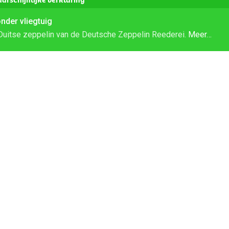
onder vliegtuig
Duitse zeppelin van de Deutsche Zeppelin Reederei.
Meer…