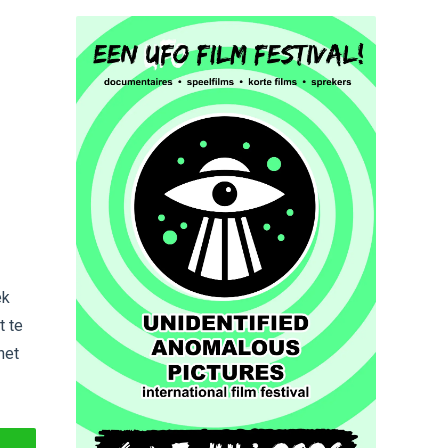
ek
t te
het