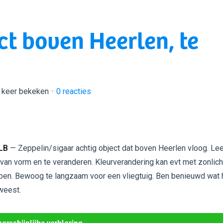
ct boven Heerlen, te
 keer bekeken
0
reacties
LB
— Zeppelin/sigaar achtig object dat boven Heerlen vloog. Le
van vorm en te veranderen. Kleurverandering kan evt met zonlich
en. Bewoog te langzaam voor een vliegtuig. Ben benieuwd wat 
weest.
arschijnlijke verklaring