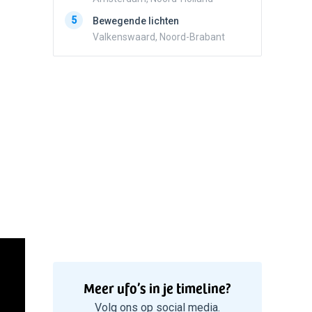
5
Zwart r
5
Bewegende lichten
met con
Valkenswaard, Noord-Brabant
Marknes
Meer ufo’s in je timeline?
Volg ons op social media.