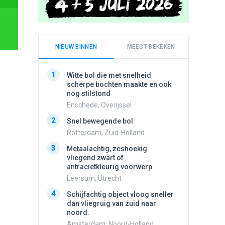
NIEUW BINNEN
MEEST BEKEKEN
1
1
Witte bol die met snelheid
Schijfa
scherpe bochten maakte en ook
dan vli
nog stilstond
noord.
Enschede, Overijssel
Amster
2
2
Snel bewegende bol
Meldin
vliegen
Rotterdam, Zuid-Holland
Ens, Fl
3
Metaalachtig, zeshoekig
3
vliegend zwart of
3 apach
antracietkleurig voorwerp
Ik en n
zwart o
Leersum, Utrecht
Assen, 
4
Schijfachtig object vloog sneller
4
dan vliegruig van zuid naar
Vliege
noord.
Made, 
Amsterdam, Noord-Holland