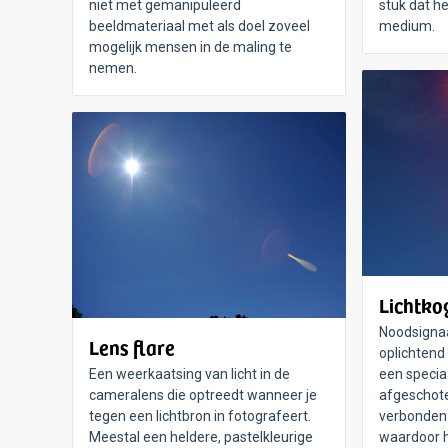
niet met gemanipuleerd
stuk dat he
beeldmateriaal met als doel zoveel
medium.
mogelijk mensen in de maling te
nemen.
Lichtkog
Noodsignaa
Lens flare
oplichtend
Een weerkaatsing van licht in de
een specia
cameralens die optreedt wanneer je
afgeschoten
tegen een lichtbron in fotografeert.
verbonden
Meestal een heldere, pastelkleurige
waardoor h