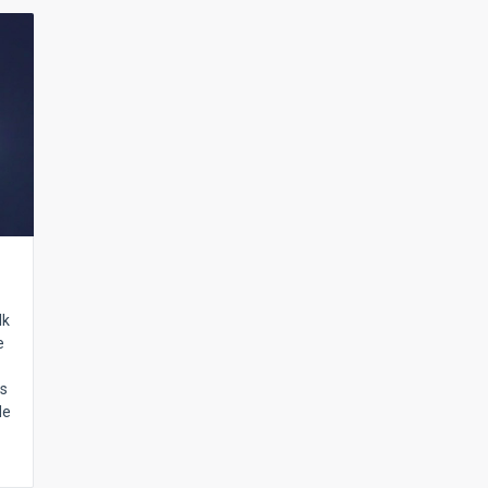
lk
e
s
de