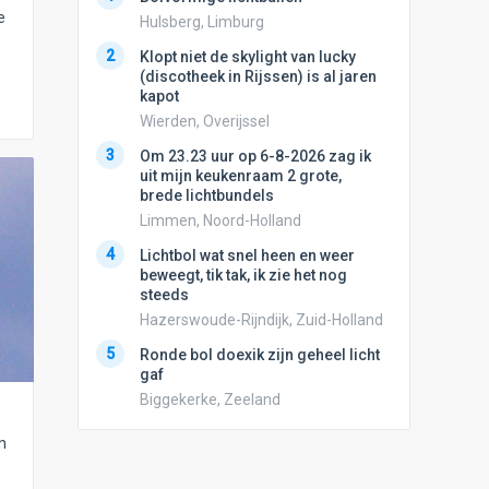
dan vli
e
Hulsberg, Limburg
noord.
2
Klopt niet de skylight van lucky
Amster
(discotheek in Rijssen) is al jaren
2
kapot
Vliege
Wierden, Overijssel
Made, 
3
3
Om 23.23 uur op 6-8-2026 zag ik
Draaien
uit mijn keukenraam 2 grote,
na een 
brede lichtbundels
verdwe
Limmen, Noord-Holland
Valken
4
4
Lichtbol wat snel heen en weer
Drie he
beweegt, tik tak, ik zie het nog
Wierden
steeds
5
Stilstaa
Hazerswoude-Rijndijk, Zuid-Holland
bewolk
5
Ronde bol doexik zijn geheel licht
Nijmege
gaf
Biggekerke, Zeeland
n