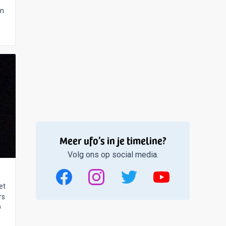
en
Meer ufo’s in je timeline?
Volg ons op social media.
et
rs
D