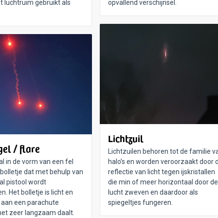
t luchtruim gebruikt als
opvallend verschijnsel.
Lichtzuil
el / flare
Lichtzuilen behoren tot de familie v
l in de vorm van een fel
halo’s en worden veroorzaakt door 
 bolletje dat met behulp van
reflectie van licht tegen ijskristallen
al pistool wordt
die min of meer horizontaal door de
. Het bolletje is licht en
lucht zweven en daardoor als
 aan een parachute
spiegeltjes fungeren.
et zeer langzaam daalt.