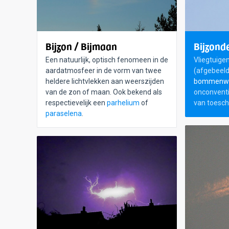
Bijzon / Bijmaan
Bijzonde
Een natuurlijk, optisch fenomeen in de
Vliegtuige
aardatmosfeer in de vorm van twee
(afgebeeld
heldere lichtvlekken aan weerszijden
bommenwe
van de zon of maan. Ook bekend als
onconventi
respectievelijk een
parhelium
of
van toesch
paraselena
.