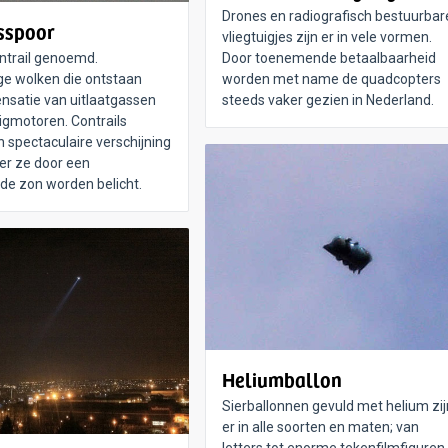
Drones en radiografisch bestuurbar
sspoor
vliegtuigjes zijn er in vele vormen.
ntrail genoemd.
Door toenemende betaalbaarheid
e wolken die ontstaan
worden met name de quadcopters
nsatie van uitlaatgassen
steeds vaker gezien in Nederland.
uigmotoren. Contrails
 spectaculaire verschijning
er ze door een
e zon worden belicht.
Heliumballon
Sierballonnen gevuld met helium zij
er in alle soorten en maten; van