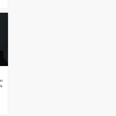
an
de