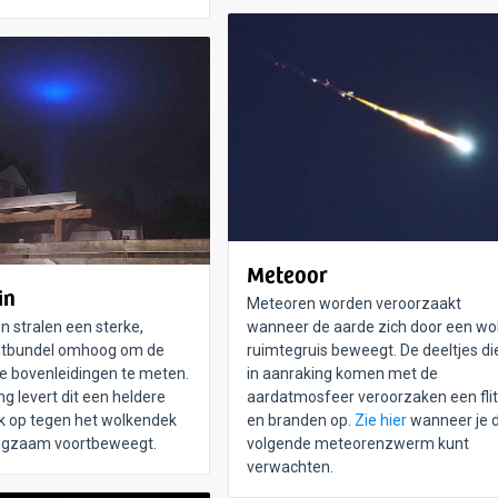
Meteoor
in
Meteoren worden veroorzaakt
n stralen een sterke,
wanneer de aarde zich door een wo
chtbundel omhoog om de
ruimtegruis beweegt. De deeltjes di
de bovenleidingen te meten.
in aanraking komen met de
ng levert dit een heldere
aardatmosfeer veroorzaken een flit
k op tegen het wolkendek
en branden op.
Zie hier
wanneer je 
angzaam voortbeweegt.
volgende meteorenzwerm kunt
verwachten.