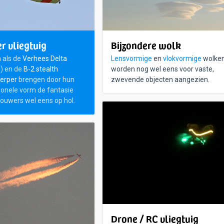
r vliegtuig
Bijzondere wolk
n als de
Verhees Delta
Lensvormige
en
vlokvormige
wolke
) en de
B-2 stealth
worden nog wel eens voor vaste,
rper
brengen door hun
zwevende objecten aangezien.
onele vorm de fantasie
ouwers wel eens op hol.
Drone / RC vliegtuig