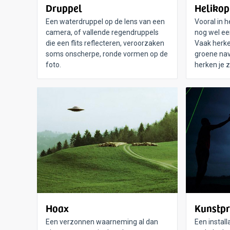
Druppel
Helikop
Een waterdruppel op de lens van een
Vooral in h
camera, of vallende regendruppels
nog wel een
die een flits reflecteren, veroorzaken
Vaak herke
soms onscherpe, ronde vormen op de
groene nav
foto.
herken je z
Hoax
Kunstpr
Een verzonnen waarneming al dan
Een instal