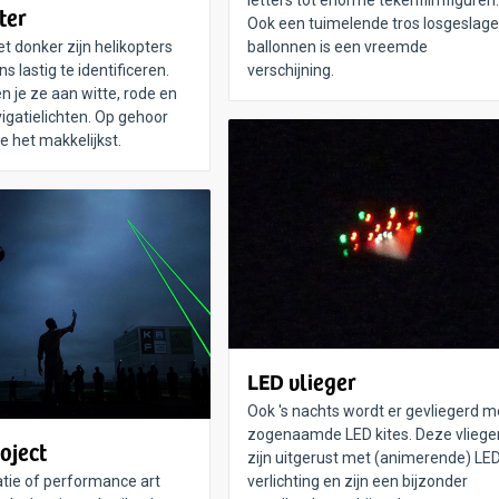
letters tot enorme tekenfilmfiguren.
ter
Ook een tuimelende tros losgeslag
et donker zijn helikopters
ballonnen is een vreemde
s lastig te identificeren.
verschijning.
n je ze aan witte, rode en
igatielichten. Op gehoor
e het makkelijkst.
LED vlieger
Ook 's nachts wordt er gevliegerd m
zogenaamde LED kites. Deze vliege
oject
zijn uitgerust met (animerende) LE
latie of performance art
verlichting en zijn een bijzonder