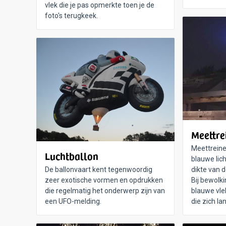
vlek die je pas opmerkte toen je de
foto's terugkeek.
Meettre
Meettreine
Luchtballon
blauwe li
De ballonvaart kent tegenwoordig
dikte van 
zeer exotische vormen en opdrukken
Bij bewolki
die regelmatig het onderwerp zijn van
blauwe vle
een UFO-melding.
die zich l