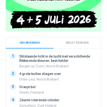
NIEUW BINNEN
MEEST BEKEKEN
1
1
Stilstaande licht in de lucht met verschillende
flikkerende kleuren. best helder
Bergen op Zoom, Noord-Brabant
2
2
4 grote bollen vliegen over
Etten-Leur, Noord-Brabant
3
Oranje bol
3
Sneek, Friesland
4
Zwarte roterende cilinder
4
Gorinchem, Zuid-Holland