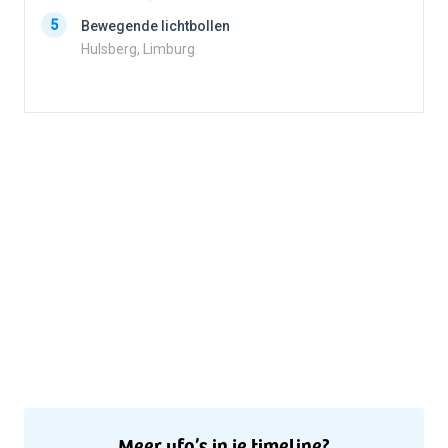
5
Bewegende lichtbollen
Hulsberg, Limburg
5
Meer ufo’s in je timeline?