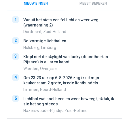
NIEUW BINNEN
MEEST BEKEKEN
1
1
Vanuit het niets een fel licht en weer weg
(waarneming 2)
Dordrecht, Zuid-Holland
2
2
Bolvormige lichtballen
Hulsberg, Limburg
3
3
Klopt niet de skylight van lucky (discotheek in
Rijssen) is al jaren kapot
Wierden, Overijssel
4
4
Om 23.23 uur op 6-8-2026 zag ik uit mijn
keukenraam 2 grote, brede lichtbundels
Limmen, Noord-Holland
5
5
Lichtbol wat snel heen en weer beweegt, tik tak, ik
zie het nog steeds
Hazerswoude-Rijndijk, Zuid-Holland