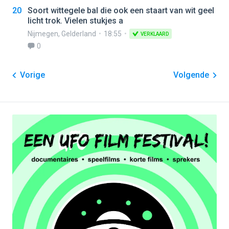
20
Soort wittegele bal die ook een staart van wit geel
licht trok. Vielen stukjes a
Nijmegen
,
Gelderland
18:55
VERKLAARD
0
Vorige
Volgende