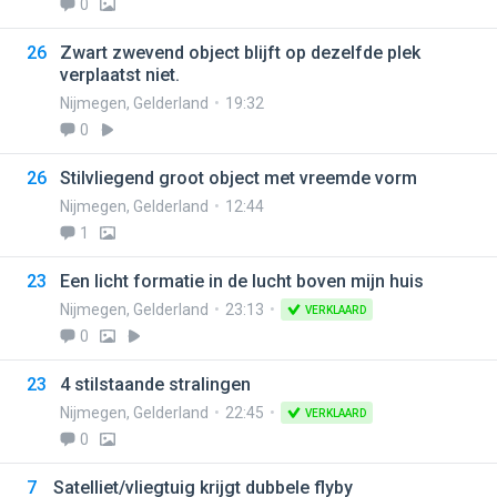
0
26
Zwart zwevend object blijft op dezelfde plek
verplaatst niet.
Nijmegen
,
Gelderland
19:32
0
26
Stilvliegend groot object met vreemde vorm
Nijmegen
,
Gelderland
12:44
1
23
Een licht formatie in de lucht boven mijn huis
Nijmegen
,
Gelderland
23:13
VERKLAARD
0
23
4 stilstaande stralingen
Nijmegen
,
Gelderland
22:45
VERKLAARD
0
7
Satelliet/vliegtuig krijgt dubbele flyby