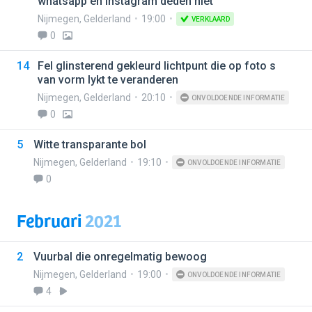
whatsapp en instagram deden niet
Nijmegen
,
Gelderland
19:00
VERKLAARD
0
14
Fel glinsterend gekleurd lichtpunt die op foto s
van vorm lykt te veranderen
Nijmegen
,
Gelderland
20:10
ONVOLDOENDE INFORMATIE
0
5
Witte transparante bol
Nijmegen
,
Gelderland
19:10
ONVOLDOENDE INFORMATIE
0
Februari
2021
2
Vuurbal die onregelmatig bewoog
Nijmegen
,
Gelderland
19:00
ONVOLDOENDE INFORMATIE
4