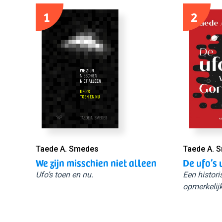
1
2
Taede A. Smedes
Taede A. 
We zijn misschien niet alleen
De ufo’s 
Ufo’s toen en nu.
Een histori
opmerkelijk