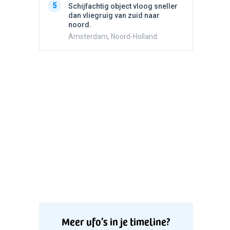
5
5
Schijfachtig object vloog sneller
Drie he
dan vliegruig van zuid naar
Wierden
noord.
Amsterdam, Noord-Holland
Meer ufo’s in je timeline?