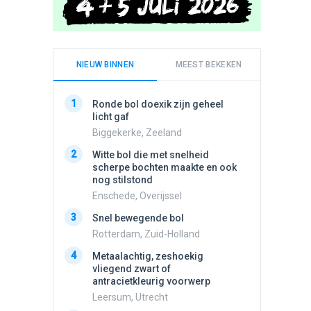
NIEUW BINNEN
MEEST BEKEKEN
1
1
Ronde bol doexik zijn geheel
Schijfa
licht gaf
dan vli
noord.
Biggekerke, Zeeland
Amster
2
Witte bol die met snelheid
2
scherpe bochten maakte en ook
Vliege
nog stilstond
Made, 
Enschede, Overijssel
3
Draaien
3
Snel bewegende bol
na een 
verdwe
Rotterdam, Zuid-Holland
Valken
4
Metaalachtig, zeshoekig
4
vliegend zwart of
Stilstaa
antracietkleurig voorwerp
bewolk
Leersum, Utrecht
Nijmege