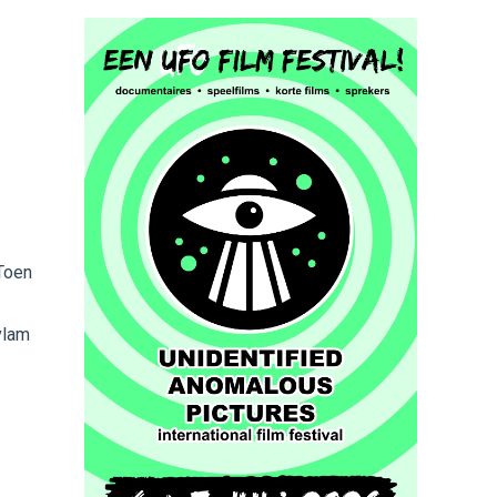
 Toen
vlam