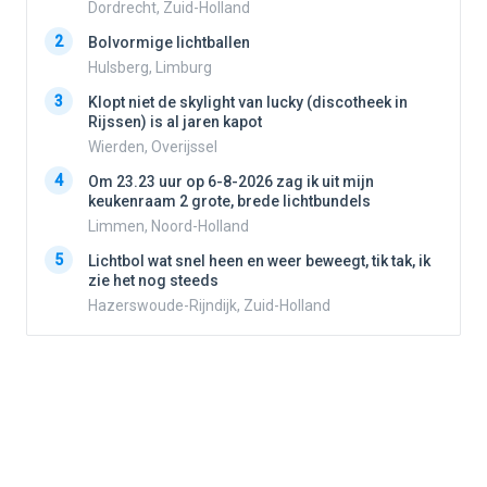
Dordrecht, Zuid-Holland
2
2
Bolvormige lichtballen
Hulsberg, Limburg
3
3
Klopt niet de skylight van lucky (discotheek in
Rijssen) is al jaren kapot
Wierden, Overijssel
4
4
Om 23.23 uur op 6-8-2026 zag ik uit mijn
keukenraam 2 grote, brede lichtbundels
Limmen, Noord-Holland
5
5
Lichtbol wat snel heen en weer beweegt, tik tak, ik
zie het nog steeds
Hazerswoude-Rijndijk, Zuid-Holland