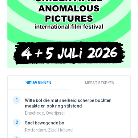
NIEUW BINNEN
MEEST BEKEKEN
1
1
Witte bol die met snelheid scherpe bochten
maakte en ook nog stilstond
Enschede, Overijssel
2
2
Snel bewegende bol
Rotterdam, Zuid-Holland