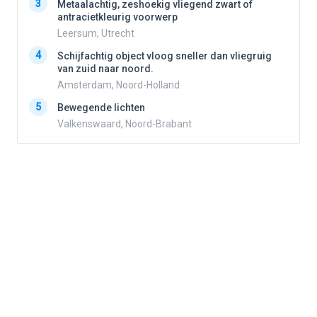
3
3
Metaalachtig, zeshoekig vliegend zwart of
antracietkleurig voorwerp
Leersum, Utrecht
4
4
Schijfachtig object vloog sneller dan vliegruig
van zuid naar noord.
Amsterdam, Noord-Holland
5
5
Bewegende lichten
Valkenswaard, Noord-Brabant