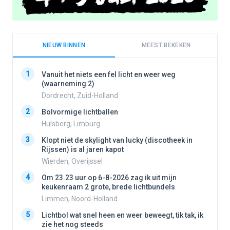
NIEUW BINNEN
MEEST BEKEKEN
1
1
Vanuit het niets een fel licht en weer weg
(waarneming 2)
Dordrecht, Zuid-Holland
2
2
Bolvormige lichtballen
Hulsberg, Limburg
3
3
Klopt niet de skylight van lucky (discotheek in
Rijssen) is al jaren kapot
Wierden, Overijssel
4
4
Om 23.23 uur op 6-8-2026 zag ik uit mijn
keukenraam 2 grote, brede lichtbundels
Limmen, Noord-Holland
5
5
Lichtbol wat snel heen en weer beweegt, tik tak, ik
zie het nog steeds